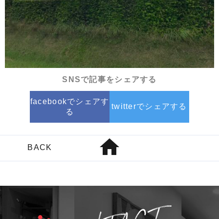
架構
社寺
公式サイト >
SNSで記事をシェアする
facebookでシェアす
twitterでシェアする
る
home
BACK