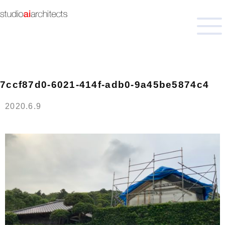
COLUMN
/ コラム
インタビュー
中古住宅に役立つ知識
7ccf87d0-6021-414f-adb0-9a45be5874c4
住まい造りに役立つ知識
2020.6.9
土地探しに役立つ知識
BLOG
/ ブログ
ニューヨーク
古民家
建具