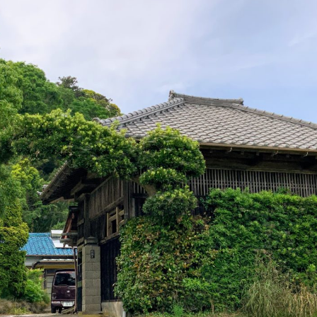
架構
社寺
公式サイト >