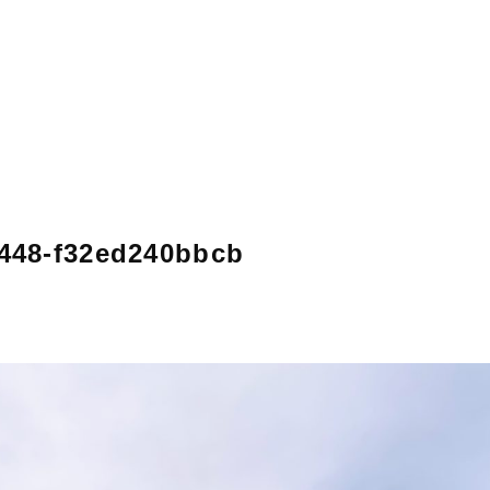
COLU
インタビュ
住まい造り
9448-f32ed240bbcb
BLOG
/
ニューヨー
古民家
建具