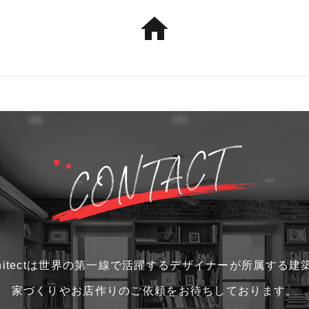
home
i architectは世界の第一線で活躍するデザイナーが所属す
家づくりやお店作りのご依頼をお待ちしております。