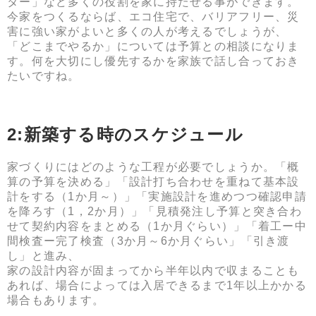
ター」など多くの役割を家に持たせる事ができます。
今家をつくるならば、エコ住宅で、バリアフリー、災
害に強い家がよいと多くの人が考えるでしょうが、
「どこまでやるか」については予算との相談になりま
す。何を大切にし優先するかを家族で話し合っておき
たいですね。
2:新築する時のスケジュール
家づくりにはどのような工程が必要でしょうか。「概
算の予算を決める」「設計打ち合わせを重ねて基本設
計をする（1か月～）」「実施設計を進めつつ確認申請
を降ろす（1，2か月）」「見積発注し予算と突き合わ
せて契約内容をまとめる（1か月ぐらい）」「着工ー中
間検査ー完了検査（3か月～6か月ぐらい」「引き渡
し」と進み、
家の設計内容が固まってから半年以内で収まることも
あれば、場合によっては入居できるまで1年以上かかる
場合もあります。