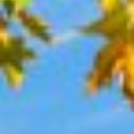
架構
社寺
公式サイト >