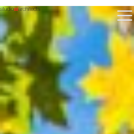
COLUMN
/ コラム
インタビュー
中古住宅に役立つ知識
住まい造りに役立つ知識
土地探しに役立つ知識
BLOG
/ ブログ
ニューヨーク
古民家
建具