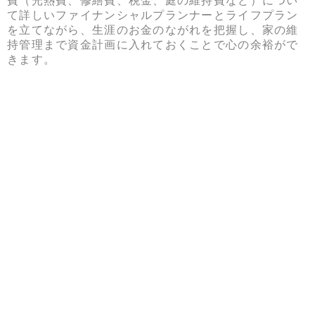
費（光熱費、修繕費、税金、庭の維持費など）につい
て詳しいファイナンシャルプランナーとライフプラン
を立てながら、生涯のお金のながれを把握し、家の維
持管理まで資金計画に入れておくことで心の余裕がで
きます。
4:事前に知っておきたい家づくりの
基本知識
住宅建築する際にもっとも心配なのは全くに素人なの
にコストパフォーマンスの良い家が手に入れられるだ
ろうか？ということではないでしょうか。
押さえておきたい住宅建築の知識を取り上げます。
家の構造について
住宅建築する構造は大きく分けて「鉄筋コンクリート
（RC・壁）造」「鉄骨（S）造」「木造」があり、そ
れらを合わせた混構造で作る家もあります。