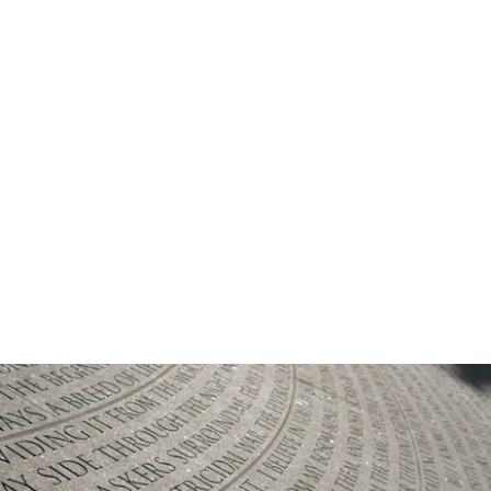
COLU
インタビュ
住まい造り
BLOG
/
ニューヨー
古民家
建具