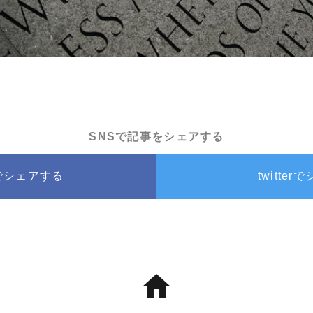
SNSで記事をシェアする
okでシェアする
twitte
home