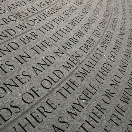
架構
社寺
公式サイト >